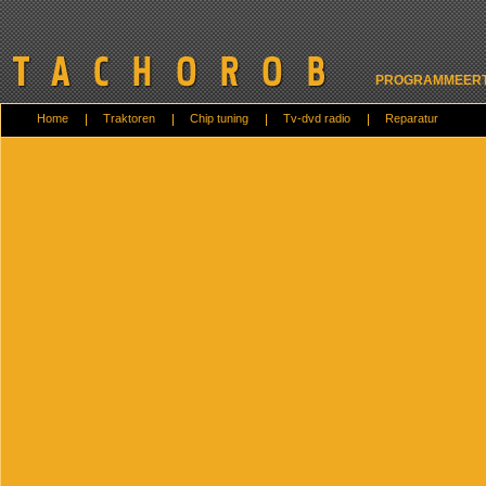
PROGRAMMEERT 
Home
Traktoren
Chip tuning
Tv-dvd radio
Reparatur