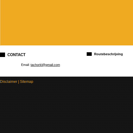
Routebeschrijving
CONTACT
Email:
tachorkl@gmail.com
Disclaimer
|
Sitemap