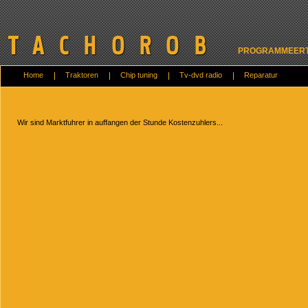
PROGRAMMEERT 
Home
Traktoren
Chip tuning
Tv-dvd radio
Reparatur
TRAKTOREN
Wir sind Marktfuhrer in auffangen der Stunde Kostenzuhlers...